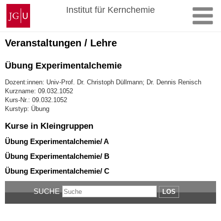
Zum
Johannes
Institut für Kernchemie
Inhalt
Gutenberg-
springen
Universität
Mainz
Veranstaltungen / Lehre
Übung Experimentalchemie
Dozent:innen: Univ-Prof. Dr. Christoph Düllmann; Dr. Dennis Renisch
Kurzname: 09.032.1052
Kurs-Nr.: 09.032.1052
Kurstyp: Übung
Kurse in Kleingruppen
Übung Experimentalchemie/ A
Übung Experimentalchemie/ B
Übung Experimentalchemie/ C
SUCHE
LOS