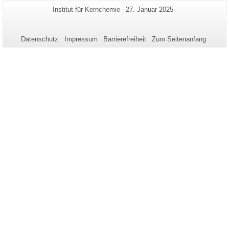
Zusätzliche
Seiten-
Letzte
Institut für Kernchemie
27. Januar 2025
Name:
Aktualisierung:
Informationen
zu
Datenschutz
Impressum
Barrierefreiheit
Zum Seitenanfang
dieser
Seite