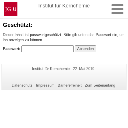
Zum
Johannes
Institut für Kernchemie
Inhalt
Gutenberg-
springen
Universität
Mainz
Geschützt:
Dieser Inhalt ist passwortgeschützt. Bitte gib unten das Passwort ein, um
ihn anzeigen zu können.
Passwort:
Zusätzliche
Seiten-
Letzte
Institut für Kernchemie
22. Mai 2019
Name:
Aktualisierung:
Informationen
zu
Datenschutz
Impressum
Barrierefreiheit
Zum Seitenanfang
dieser
Seite