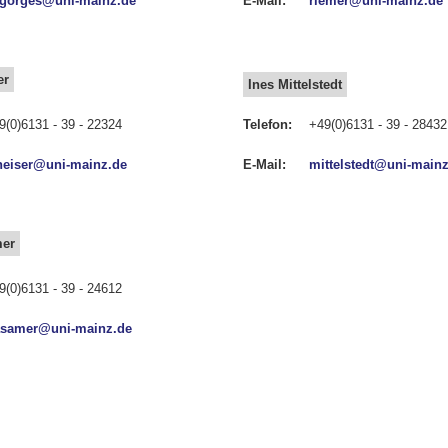
gorges@uni-mainz.de
E-Mail:
riemer@uni-mainz.de
er
Ines Mittelstedt
9(0)6131 - 39 - 22324
Telefon:
+49(0)6131 - 39 - 28432
heiser@uni-mainz.de
E-Mail:
mittelstedt@uni-main
mer
9(0)6131 - 39 - 24612
samer@uni-mainz.de