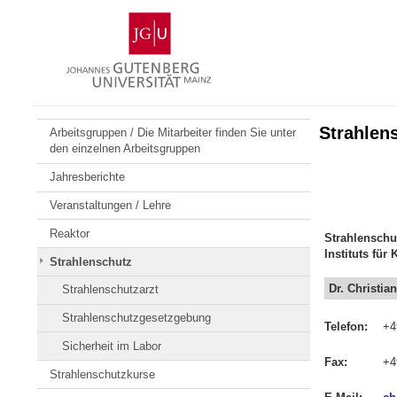
Zum
Johannes
Inhalt
Gutenberg-
springen
Universität
Mainz
Strahlen
Arbeitsgruppen / Die Mitarbeiter finden Sie unter
den einzelnen Arbeitsgruppen
Jahresberichte
Veranstaltungen / Lehre
Reaktor
Strahlenschu
Instituts fü
Strahlenschutz
Dr. Christia
Strahlenschutzarzt
Strahlenschutzgesetzgebung
Telefon:
+4
Sicherheit im Labor
Fax:
+4
Strahlenschutzkurse