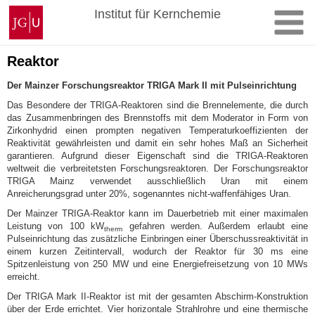
Zum
Johannes
Institut für Kernchemie
Inhalt
Gutenberg-
springen
Universität
Mainz
Reaktor
Der Mainzer Forschungsreaktor TRIGA Mark II mit Pulseinrichtung
Das Besondere der TRIGA-Reaktoren sind die Brennelemente, die durch
das Zusammenbringen des Brennstoffs mit dem Moderator in Form von
Zirkonhydrid einen prompten negativen Temperaturkoeffizienten der
Reaktivität gewährleisten und damit ein sehr hohes Maß an Sicherheit
garantieren. Aufgrund dieser Eigenschaft sind die TRIGA-Reaktoren
weltweit die verbreitetsten Forschungsreaktoren. Der Forschungsreaktor
TRIGA Mainz verwendet ausschließlich Uran mit einem
Anreicherungsgrad unter 20%, sogenanntes nicht-waffenfähiges Uran.
Der Mainzer TRIGA-Reaktor kann im Dauerbetrieb mit einer maximalen
Leistung von 100 kW
gefahren werden. Außerdem erlaubt eine
therm
Pulseinrichtung das zusätzliche Einbringen einer Überschussreaktivität in
einem kurzen Zeitintervall, wodurch der Reaktor für 30 ms eine
Spitzenleistung von 250 MW und eine Energiefreisetzung von 10 MWs
erreicht.
Der TRIGA Mark II-Reaktor ist mit der gesamten Abschirm-Konstruktion
über der Erde errichtet. Vier horizontale Strahlrohre und eine thermische