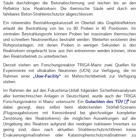
Säule durchdringen die Betonabschirmung und reichen bis an den
Reflektor bzw. Reaktorkern. Die thermische Säule wird durch ein
fahrbares Beton-Strahlenschutztor abgeschlossen.
Ein rotierendes Bestrahlungskarussell im Oberteil des Graphitreflektors
erlaubt die Bestrahlung von bis zu 80 Proben in 40 Positionen. Im
zentralen Bestrahlungsrohr können Proben bei maximalem thermischen
und schnellem Neutronenfluss bestrahlt werden. Weiterhin existieren drei
Rohrpostanlagen, mit denen Proben in wenigen Sekunden in den
Reaktorkern eingebracht bzw. aus ihm entnommen werden können, ohne
den Reaktorbetrieb zu unterbrechen.
Derzeit stehen am Forschungsreaktor TRIGA-Mainz zwei Quellen für
Experimente mit ultrakalten Neutronen (UCN) zur Verfügung, die im
Rahmen einer
„User-Facility“
im Mehrschichtbetrieb zur Verfügung
stehen.
Im Rahmen der auf den Fukushima-Unfall folgenden Sicherheitsanalysen
aller kerntechnischen Anlagen in Deutschland, wurde auch der TRIGA
Forschungsreaktor in Mainz untersucht. Ein
Gutachten des TÜV
hat
dabei gezeigt, dass selbst beim abdeckenden Störfall-Szenario
(Flugzeugabsturzes mit Kerosinbrand bei gleichzeitiger kompletter
Zerstörung des Reaktorkerns) die möglichen Auswirkungen auf die
Umgebung des Reaktors aufgrund des niedrigen nuklearen Inventars so
gering sind, dass nach aktuellen Strahlenschutzrichtlinien keine
Evakuierungsmaßnahmen oder Katastrophenschutzmaßnahmen zu