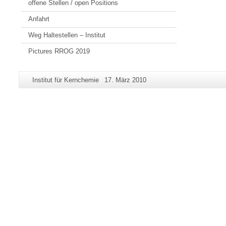
offene Stellen / open Positions
Anfahrt
Weg Haltestellen – Institut
Pictures RROG 2019
Zusätzliche
Seiten-
Letzte
Institut für Kernchemie
17. März 2010
Informationen
Name:
Aktualisierung:
zu
dieser
Seite