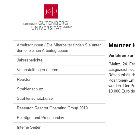
Zum
Johannes
Inhalt
Gutenberg-
springen
Universität
Mainz
Mainzer 
Arbeitsgruppen / Die Mitarbeiter finden Sie unter
den einzelnen Arbeitsgruppen
Verfahren zur
Jahresberichte
(Mainz, 24. Fe
ausgezeichnet.
Veranstaltungen / Lehre
Rösch erhält de
Reaktor
Positronen-Emi
werden. Der Pre
Strahlenschutz
10.000 Euro dot
Strahlenschutzkurse
Research Reactor Operating Group 2019
Beiträge- und Pressearchiv
Interne Seiten